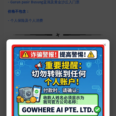
- Gurun pasir Busung蓝湖及黄金沙丘入门票
价格不包含：
- 个人保险及个人消费
×
番薯游度假，省钱更省心！
番薯游旅游咨询师在线时间： 周一到周日 9am - 6pm
►您可以通过以下方式联系我们：
添加：
Whats-app：+6581892839
微信ID：PotatoFSY
Facebook：
http://facebook.com/fanshuyousg
番薯游办公室地址
①办公室位于【MacPherson麦波申】和
【Ubi乌美】两个地铁口中间，出了地铁口大概走路10分钟即可
到达