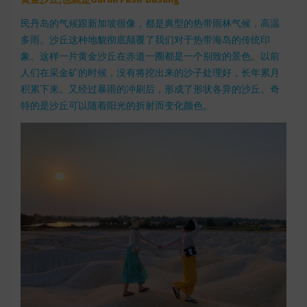
民丹岛的气候跟新加坡很像，都是典型的热带雨林气候，高温
多雨。沙丘这种地貌彻底颠覆了我们对于热带海岛的传统印
象。这样一片黄金沙丘在赤道一圈都是一个别致的景色。以前
人们在采金矿的时候，没有将挖出来的沙子处理好，长年累月
积累下来。又经过暴雨的冲刷后，形成了形状各异的沙丘。奇
特的是沙丘可以随着阳光的折射而变化颜色。