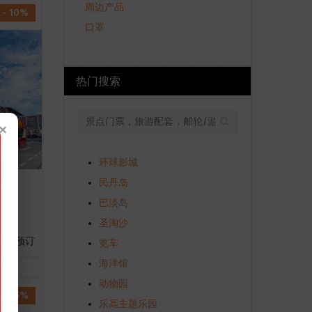
周边产品
- 10%
口罩
热门搜索
×
环球影城
民丹岛
子票
巴淡岛
圣淘沙
3 预订
览车
海洋馆
动物园
- 5%
乐高主题乐园