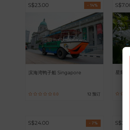
S$23.00
S$7.0
- 14%
星耀樟宜
滨海湾鸭子船 Singapore
0.0
12 预订
S$24.00
S$20
- 7%