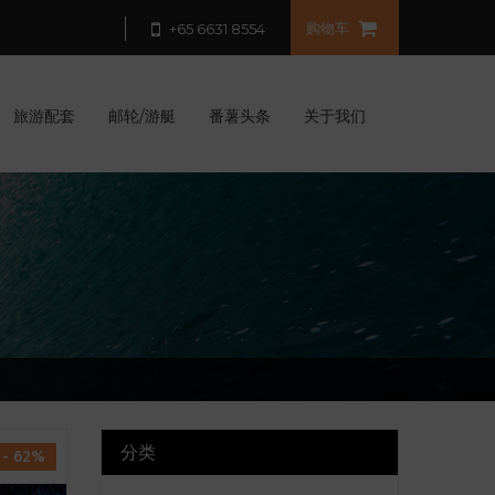
购物车
+65 6631 8554
旅游配套
邮轮/游艇
番薯头条
关于我们
分类
- 62%