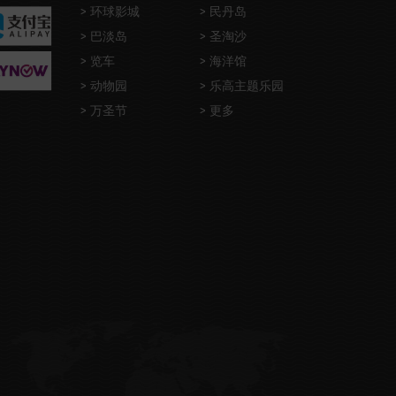
> 环球影城
> 民丹岛
> 巴淡岛
> 圣淘沙
> 览车
> 海洋馆
> 动物园
> 乐高主题乐园
> 万圣节
> 更多