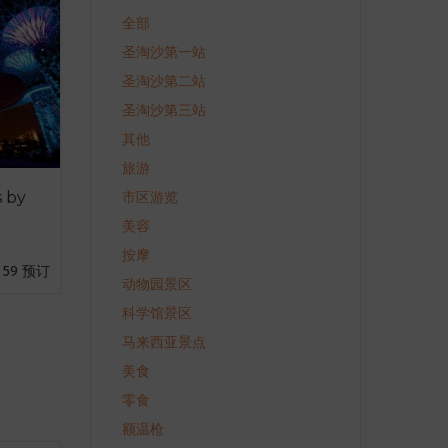
全部
圣淘沙第一站
圣淘沙第二站
圣淘沙第三站
其他
旅游
 by
市区游览
美容
按摩
59 预订
动物园景区
科学馆景区
马来西亚景点
美食
零食
额温枪