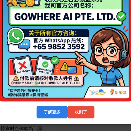
cience Museum滨海湾金沙
学博物馆门票
新加坡河游船-River Cruise
0.0
0 预订
0.0
00
- 16%
了解更多
收到了
 樟宜时空体验馆门票