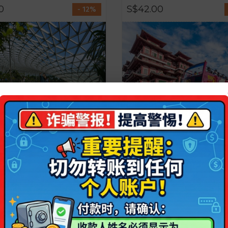
0
S$42.00
- 12%
 @ Jewel Changi
新加坡随上随下观光巴士电
Big Bus
0.0
26 预订
0.0
.00
S$17.00
- 20%