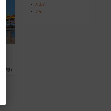
万圣节
更多
6 预订