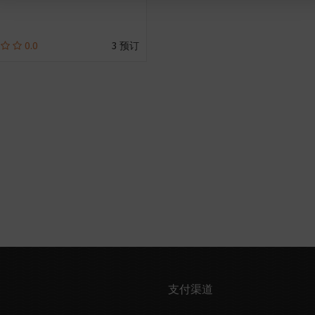
0.0
3 预订
支付渠道