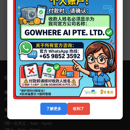
【马尔代夫】The Residence Maldives at Dhigurah
详情介绍
联系我们
地址:
Ubi Techpark （Ubi科技园）, 10 Ubi Crescent, Lobby B,
#03-15, Singapore 408564
了解更多
收到了
电话:
+65 6631 8554
(周一至周五，9am - 6pm)