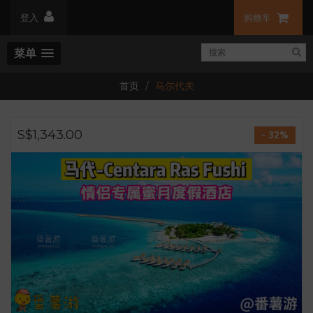
登入
购物车
菜单
首页
马尔代夫
S$1,343.00
- 32%