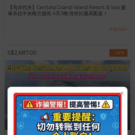
【马尔代夫】Centara Grand Island Resort & Spa 盛
泰乐拉中央格兰德岛 4天3晚 性价比最高配套！
详情介绍
S$2,687.00
- 20%
×