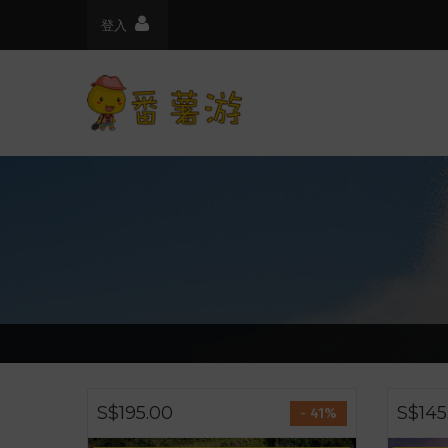
登入
S$195.00
S$145
- 41%