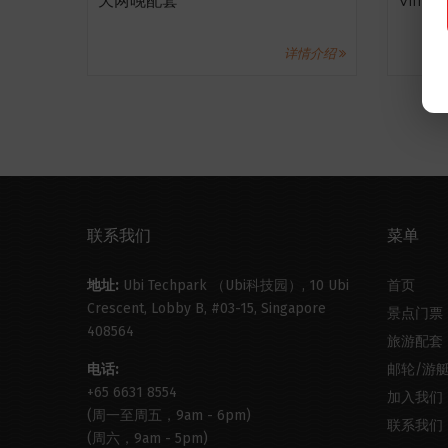
天两晚配套
Vill
详情介绍
联系我们
菜单
地址:
Ubi Techpark （Ubi科技园）, 10 Ubi
首页
Crescent, Lobby B, #03-15, Singapore
景点门票
408564
旅游配套
电话:
邮轮/游
+65 6631 8554
加入我们
(周一至周五，9am - 6pm)
联系我们
(周六，9am - 5pm)