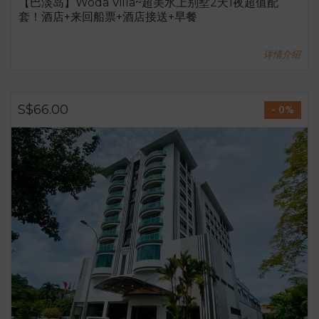
【巴淡岛】Woda Villa~超美水上别墅2天1夜超值配
套！酒店+来回船票+酒店接送+早餐
详情介绍
S$66.00
- 0%