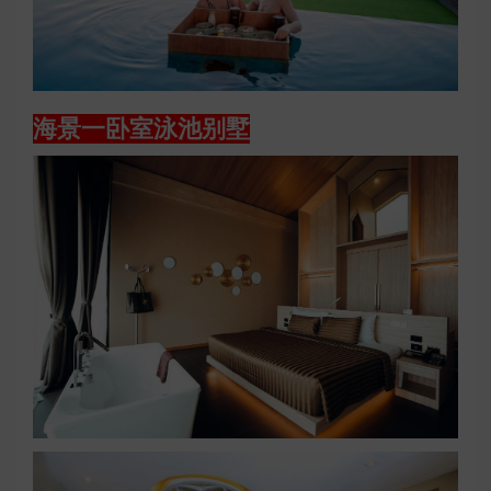
海景一卧室泳池别墅