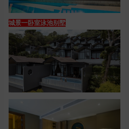
城景一卧室泳池别墅