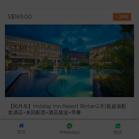
S$169.00
- 29%
【民丹岛】Holiday Inn Resort Bintan2天1夜超值配
套酒店+来回船票+酒店接送+早餐
详情介绍
首页
WhatsApp
电话