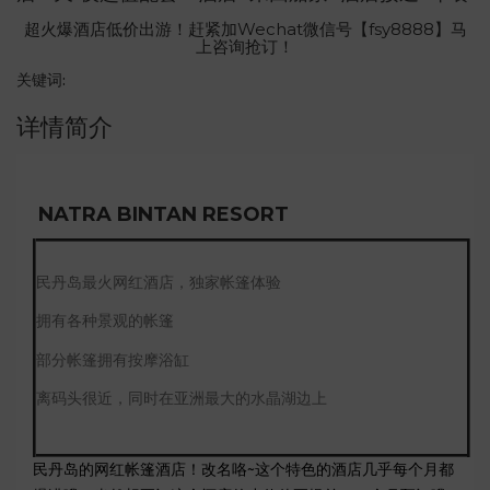
超火爆酒店低价出游！赶紧加Wechat微信号【fsy8888】马
上咨询抢订！
关键词:
详情简介
NATRA BINTAN RESORT
民丹岛最火网红酒店，独家帐篷体验
拥有各种景观的帐篷
部分帐篷拥有按摩浴缸
离码头很近，同时在亚洲最大的水晶湖边上
民丹岛的网红帐篷酒店！改名咯~这个特色的酒店几乎每个月都