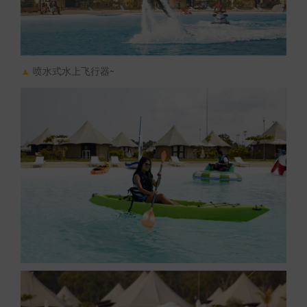
▲
喷水式水上飞行器~