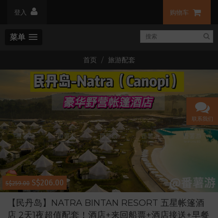
登入
购物车
菜单
首页
旅游配套
联系我们
S$206.00
S$259.00
【民丹岛】NATRA BINTAN RESORT 五星帐篷酒
店 2天1夜超值配套！酒店+来回船票+酒店接送+早餐