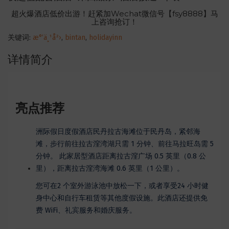
超火爆酒店低价出游！赶紧加Wechat微信号【fsy8888】马
上咨询抢订！
关键词:
æ°‘ä¸¹å²›
,
bintan
,
holidayinn
详情简介
亮点推荐
洲际假日度假酒店民丹拉古海滩位于民丹岛，紧邻海
滩，步行前往拉古漥湾湖只需 1 分钟、前往马拉旺岛需 5
分钟。 此家居型酒店距离拉古漥广场 0.5 英里（0.8 公
里），距离拉古漥湾海滩 0.6 英里（1 公里）。
您可在2 个室外游泳池中放松一下，或者享受24 小时健
身中心和自行车租赁等其他度假设施。此酒店还提供免
费 WiFi、礼宾服务和婚庆服务。