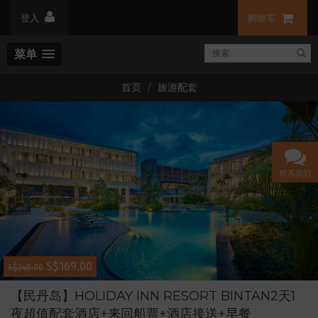
登入
购物车
菜单
首页
旅游配套
联系我们
S$169.00
S$240.00
【民丹岛】HOLIDAY INN RESORT BINTAN2天1
夜超值配套酒店+来回船票+酒店接送+早餐